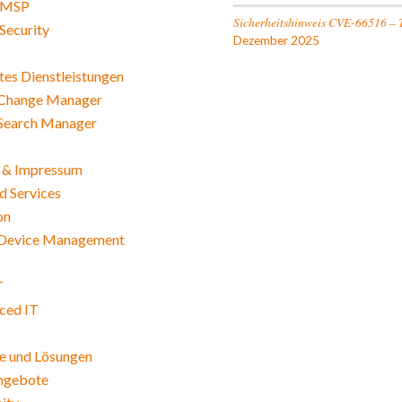
 MSP
Sicherheitshinweis CVE-66516 – 
Security
Dezember 2025
es Dienstleistungen
Change Manager
Search Manager
 & Impressum
 Services
on
Device Management
T
ced IT
e und Lösungen
angebote