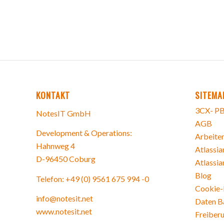
KONTAKT
SITEMA
3CX- PB
NotesIT GmbH
AGB
Development & Operations:
Arbeiten
Hahnweg 4
Atlassia
D-96450 Coburg
Atlassia
Blog
Telefon: +49 (0) 9561 675 994 -0
Cookie-R
info@notesit.net
Daten B
www.notesit.net
Freiberu