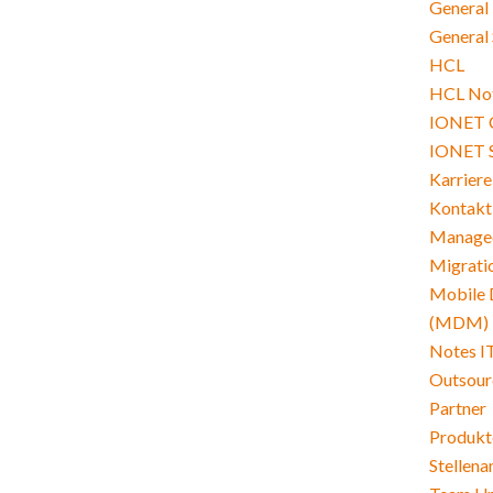
General
General 
HCL
HCL Not
IONET 
IONET 
Karriere
Kontakt
Managed
Migrati
Mobile 
(MDM)
Notes I
Outsour
Partner
Produkt
Stellen