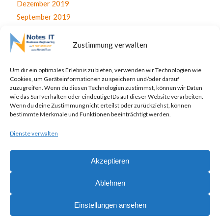
Dezember 2019
September 2019
August 2019
Juli 2019
Zustimmung verwalten
Juni 2019
April 2019
Um dir ein optimales Erlebnis zu bieten, verwenden wir Technologien wie
Cookies, um Geräteinformationen zu speichern und/oder darauf
November 2017
zuzugreifen. Wenn du diesen Technologien zustimmst, können wir Daten
Oktober 2017
wie das Surfverhalten oder eindeutige IDs auf dieser Website verarbeiten.
Wenn du deine Zustimmung nicht erteilst oder zurückziehst, können
September 2017
bestimmte Merkmale und Funktionen beeinträchtigt werden.
August 2017
Dienste verwalten
Juli 2017
Akzeptieren
Ablehnen
© Copyright - NotesIT GmbH - Ihr kompetenter IT Partner -
powered by
Einstellungen ansehen
Enfold WordPress Theme