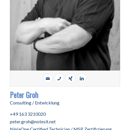
Peter Groh
Consulting / Entwicklung
+49 163 3210020
peter.groh@notesit.net
NinjaOne Certified Technician / MSP Zertifizierung