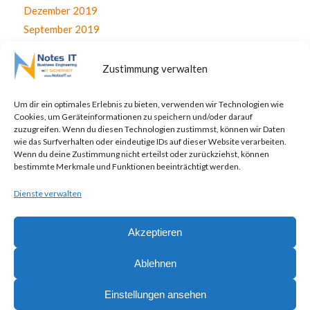
Dezember 2019
September 2019
August 2019
Juli 2019
Zustimmung verwalten
Juni 2019
April 2019
Um dir ein optimales Erlebnis zu bieten, verwenden wir Technologien wie
Cookies, um Geräteinformationen zu speichern und/oder darauf
November 2017
zuzugreifen. Wenn du diesen Technologien zustimmst, können wir Daten
Oktober 2017
wie das Surfverhalten oder eindeutige IDs auf dieser Website verarbeiten.
Wenn du deine Zustimmung nicht erteilst oder zurückziehst, können
September 2017
bestimmte Merkmale und Funktionen beeinträchtigt werden.
August 2017
Dienste verwalten
Juli 2017
Akzeptieren
Ablehnen
© Copyright - NotesIT GmbH - Ihr kompetenter IT Partner -
powered by
Einstellungen ansehen
Enfold WordPress Theme