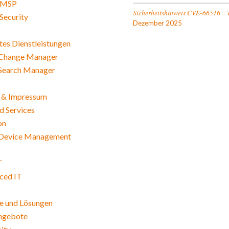
 MSP
Sicherheitshinweis CVE-66516 – 
Security
Dezember 2025
es Dienstleistungen
Change Manager
Search Manager
 & Impressum
 Services
on
Device Management
T
ced IT
e und Lösungen
angebote