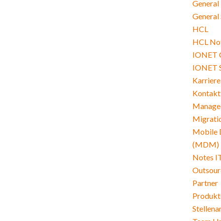
General
General 
HCL
HCL Not
IONET 
IONET 
Karriere
Kontakt
Managed
Migrati
Mobile 
(MDM)
Notes I
Outsour
Partner
Produkt
Stellen