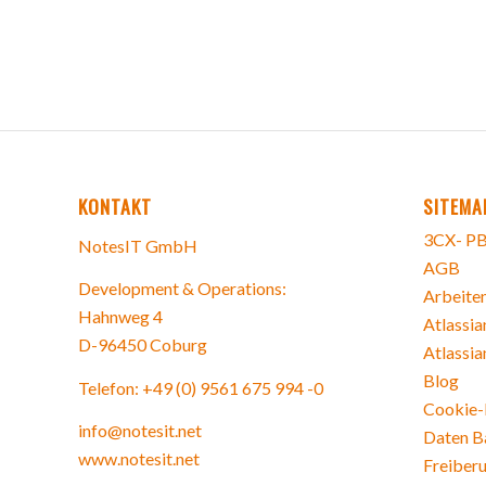
KONTAKT
SITEMA
3CX- PB
NotesIT GmbH
AGB
Development & Operations:
Arbeiten
Hahnweg 4
Atlassia
D-96450 Coburg
Atlassia
Blog
Telefon: +49 (0) 9561 675 994 -0
Cookie-R
info@notesit.net
Daten B
www.notesit.net
Freiberu