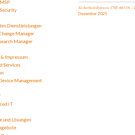
 MSP
Sicherheitshinweis CVE-66516 – 
Security
Dezember 2025
es Dienstleistungen
Change Manager
Search Manager
 & Impressum
 Services
on
Device Management
T
ced IT
e und Lösungen
angebote