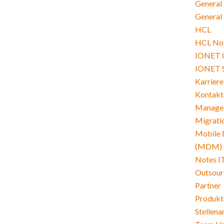
General
General 
HCL
HCL Not
IONET 
IONET 
Karriere
Kontakt
Managed
Migrati
Mobile 
(MDM)
Notes I
Outsour
Partner
Produkt
Stellen