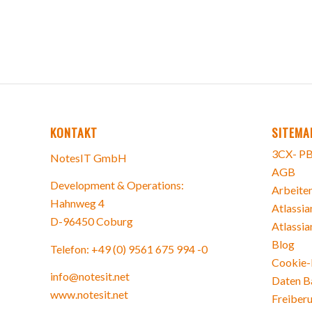
KONTAKT
SITEMA
3CX- PB
NotesIT GmbH
AGB
Development & Operations:
Arbeiten
Hahnweg 4
Atlassia
D-96450 Coburg
Atlassia
Blog
Telefon: +49 (0) 9561 675 994 -0
Cookie-R
info@notesit.net
Daten B
www.notesit.net
Freiberu