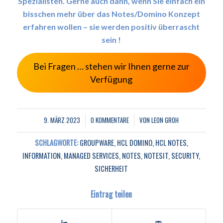
Spezialisten. Gerne auch dann, wenn Sie einfach ein
bisschen mehr über das Notes/Domino Konzept
erfahren wollen – sie werden positiv überrascht
sein !
Bei Fragen … stehen wir Ihnen gerne zur
Verfügung
9. MÄRZ 2023
0 KOMMENTARE
VON
LEON GROH
/
/
SCHLAGWORTE:
GROUPWARE
,
HCL DOMINO
,
HCL NOTES
,
INFORMATION
,
MANAGED SERVICES
,
NOTES
,
NOTESIT
,
SECURITY
,
SICHERHEIT
Eintrag teilen