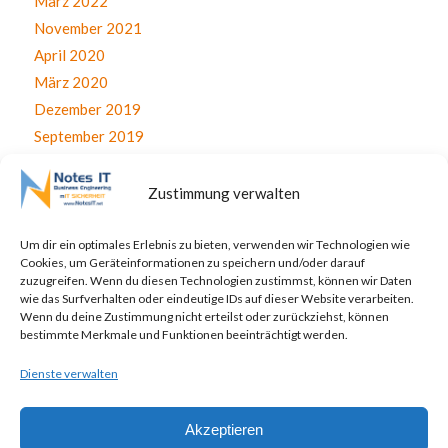
März 2022
November 2021
April 2020
März 2020
Dezember 2019
September 2019
August 2019
Juli 2019
Zustimmung verwalten
Juni 2019
April 2019
Um dir ein optimales Erlebnis zu bieten, verwenden wir Technologien wie
Cookies, um Geräteinformationen zu speichern und/oder darauf
November 2017
zuzugreifen. Wenn du diesen Technologien zustimmst, können wir Daten
Oktober 2017
wie das Surfverhalten oder eindeutige IDs auf dieser Website verarbeiten.
Wenn du deine Zustimmung nicht erteilst oder zurückziehst, können
September 2017
bestimmte Merkmale und Funktionen beeinträchtigt werden.
August 2017
Dienste verwalten
Juli 2017
Akzeptieren