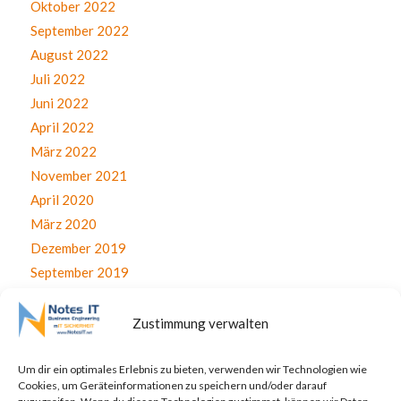
Oktober 2022
September 2022
August 2022
Juli 2022
Juni 2022
April 2022
März 2022
November 2021
April 2020
März 2020
Dezember 2019
September 2019
August 2019
Juli 2019
Zustimmung verwalten
Juni 2019
April 2019
Um dir ein optimales Erlebnis zu bieten, verwenden wir Technologien wie
Cookies, um Geräteinformationen zu speichern und/oder darauf
November 2017