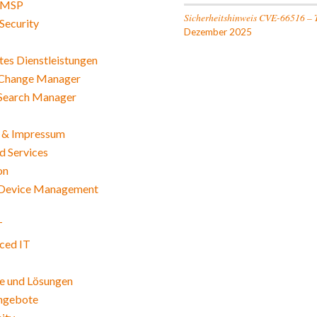
 MSP
Sicherheitshinweis CVE-66516 – 
Security
Dezember 2025
es Dienstleistungen
Change Manager
Search Manager
 & Impressum
 Services
on
Device Management
T
ced IT
e und Lösungen
angebote