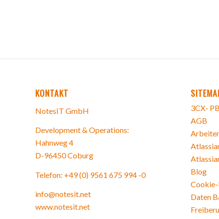
KONTAKT
SITEMA
3CX- PB
NotesIT GmbH
AGB
Development & Operations:
Arbeiten
Hahnweg 4
Atlassia
D-96450 Coburg
Atlassia
Blog
Telefon: +49 (0) 9561 675 994 -0
Cookie-R
info@notesit.net
Daten B
www.notesit.net
Freiberu