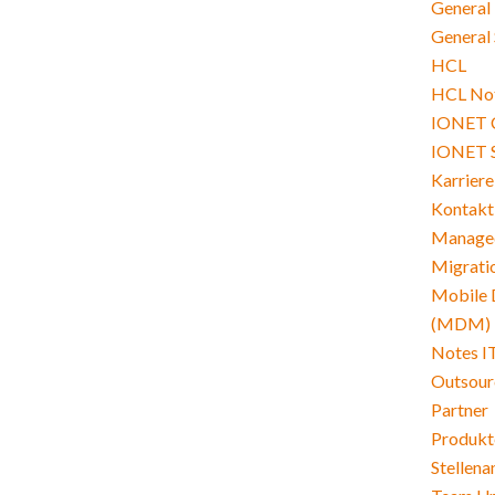
General
General 
HCL
HCL Not
IONET 
IONET 
Karriere
Kontakt
Managed
Migrati
Mobile 
(MDM)
Notes I
Outsour
Partner
Produkt
Stellen