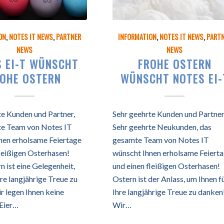
ON
,
NOTES IT NEWS
,
PARTNER
INFORMATION
,
NOTES IT NEWS
,
PART
NEWS
NEWS
S EI-T WÜNSCHT
FROHE OSTERN
OHE OSTERN
WÜNSCHT NOTES EI-
te Kunden und Partner,
Sehr geehrte Kunden und Partner,
te Team von Notes IT
Sehr geehrte Neukunden, das
nen erholsame Feiertage
gesamte Team von Notes IT
fleißigen Osterhasen!
wünscht Ihnen erholsame Feiert
 ist eine Gelegenheit,
und einen fleißigen Osterhasen!
hre langjährige Treue zu
Ostern ist der Anlass, um Ihnen f
r legen Ihnen keine
Ihre langjährige Treue zu danken
Eier…
Wir…