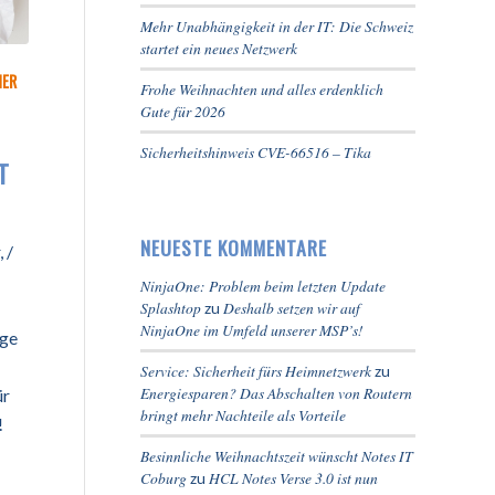
Mehr Unabhängigkeit in der IT: Die Schweiz
startet ein neues Netzwerk
NER
Frohe Weihnachten und alles erdenklich
Gute für 2026
Sicherheitshinweis CVE-66516 – Tika
T
NEUESTE KOMMENTARE
 /
NinjaOne: Problem beim letzten Update
Splashtop
Deshalb setzen wir auf
zu
NinjaOne im Umfeld unserer MSP’s!
age
Service: Sicherheit fürs Heimnetzwerk
zu
Energiesparen? Das Abschalten von Routern
ür
bringt mehr Nachteile als Vorteile
!
Besinnliche Weihnachtszeit wünscht Notes IT
Coburg
HCL Notes Verse 3.0 ist nun
zu