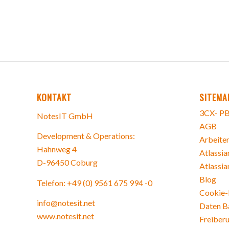
KONTAKT
SITEMA
3CX- PB
NotesIT GmbH
AGB
Development & Operations:
Arbeiten
Hahnweg 4
Atlassia
D-96450 Coburg
Atlassia
Blog
Telefon: +49 (0) 9561 675 994 -0
Cookie-R
info@notesit.net
Daten B
www.notesit.net
Freiberu