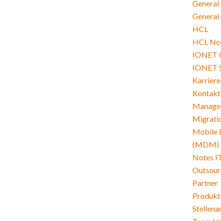
General
General 
HCL
HCL Not
IONET 
IONET 
Karriere
Kontakt
Managed
Migrati
Mobile 
(MDM)
Notes I
Outsour
Partner
Produkt
Stellen