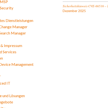
 MSP
Sicherheitshinweis CVE-66516 – 
Security
Dezember 2025
es Dienstleistungen
Change Manager
Search Manager
 & Impressum
 Services
on
Device Management
T
ced IT
e und Lösungen
angebote