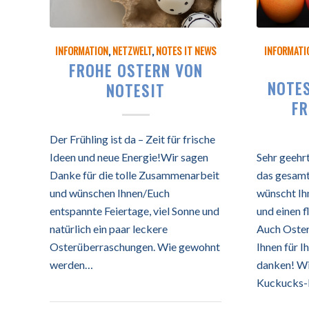
INFORMATION
,
NETZWELT
,
NOTES IT NEWS
INFORMATI
FROHE OSTERN VON
NOTE
NOTESIT
FR
Der Frühling ist da – Zeit für frische
Ideen und neue Energie!Wir sagen
Sehr geehr
Danke für die tolle Zusammenarbeit
das gesam
und wünschen Ihnen/Euch
wünscht Ih
entspannte Feiertage, viel Sonne und
und einen 
natürlich ein paar leckere
Auch Ostern
Osterüberraschungen. Wie gewohnt
Ihnen für I
werden…
danken! Wi
Kuckucks-