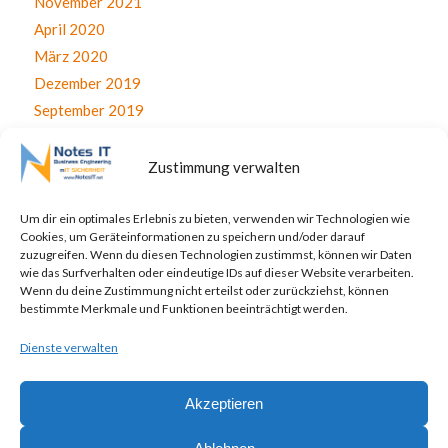
November 2021
April 2020
März 2020
Dezember 2019
September 2019
August 2019
Juli 2019
Zustimmung verwalten
Juni 2019
April 2019
Um dir ein optimales Erlebnis zu bieten, verwenden wir Technologien wie
Cookies, um Geräteinformationen zu speichern und/oder darauf
November 2017
zuzugreifen. Wenn du diesen Technologien zustimmst, können wir Daten
Oktober 2017
wie das Surfverhalten oder eindeutige IDs auf dieser Website verarbeiten.
Wenn du deine Zustimmung nicht erteilst oder zurückziehst, können
September 2017
bestimmte Merkmale und Funktionen beeinträchtigt werden.
August 2017
Dienste verwalten
Juli 2017
Akzeptieren