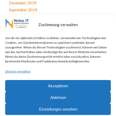
Dezember 2019
September 2019
August 2019
Juli 2019
Zustimmung verwalten
Juni 2019
April 2019
Um dir ein optimales Erlebnis zu bieten, verwenden wir Technologien wie
Cookies, um Geräteinformationen zu speichern und/oder darauf
November 2017
zuzugreifen. Wenn du diesen Technologien zustimmst, können wir Daten
Oktober 2017
wie das Surfverhalten oder eindeutige IDs auf dieser Website verarbeiten.
Wenn du deine Zustimmung nicht erteilst oder zurückziehst, können
September 2017
bestimmte Merkmale und Funktionen beeinträchtigt werden.
August 2017
Dienste verwalten
Juli 2017
Akzeptieren
Ablehnen
© Copyright - NotesIT GmbH - Ihr kompetenter IT Partner -
powered by
Einstellungen ansehen
Enfold WordPress Theme