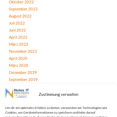
Oktober 2022
September 2022
August 2022
Juli 2022
Juni 2022
April 2022
März 2022
November 2021
April 2020
März 2020
Dezember 2019
September 2019
August 2019
Juli 2019
Zustimmung verwalten
Juni 2019
April 2019
Um dir ein optimales Erlebnis zu bieten, verwenden wir Technologien wie
Cookies, um Geräteinformationen zu speichern und/oder darauf
November 2017