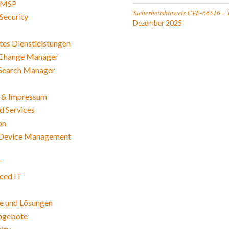
 MSP
Sicherheitshinweis CVE-66516 – 
Security
Dezember 2025
es Dienstleistungen
Change Manager
Search Manager
 & Impressum
 Services
on
Device Management
T
ced IT
e und Lösungen
angebote