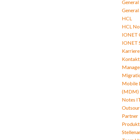
General
General 
HCL
HCL Not
IONET 
IONET 
Karriere
Kontakt
Managed
Migrati
Mobile 
(MDM)
Notes I
Outsour
Partner
Produkt
Stellen