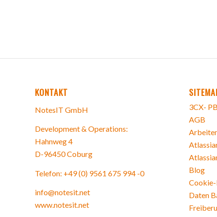
KONTAKT
SITEMA
3CX- PB
NotesIT GmbH
AGB
Development & Operations:
Arbeiten
Hahnweg 4
Atlassia
D-96450 Coburg
Atlassia
Blog
Telefon: +49 (0) 9561 675 994 -0
Cookie-R
info@notesit.net
Daten B
www.notesit.net
Freiberu