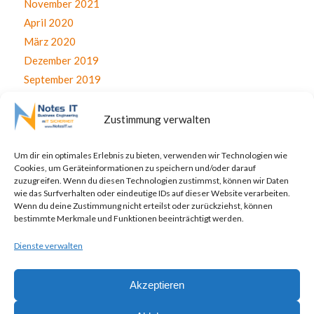
November 2021
April 2020
März 2020
Dezember 2019
September 2019
August 2019
Juli 2019
Zustimmung verwalten
Juni 2019
April 2019
Um dir ein optimales Erlebnis zu bieten, verwenden wir Technologien wie
Cookies, um Geräteinformationen zu speichern und/oder darauf
November 2017
zuzugreifen. Wenn du diesen Technologien zustimmst, können wir Daten
Oktober 2017
wie das Surfverhalten oder eindeutige IDs auf dieser Website verarbeiten.
Wenn du deine Zustimmung nicht erteilst oder zurückziehst, können
September 2017
bestimmte Merkmale und Funktionen beeinträchtigt werden.
August 2017
Dienste verwalten
Juli 2017
Akzeptieren