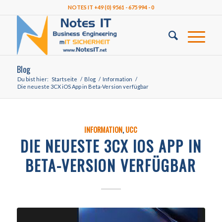
NOTES IT +49 (0) 9561 - 675 994 - 0
Blog
Du bist hier:
Startseite
/
Blog
/
Information
/
Die neueste 3CX iOS App in Beta-Version verfügbar
INFORMATION
,
UCC
DIE NEUESTE 3CX IOS APP IN
BETA-VERSION VERFÜGBAR