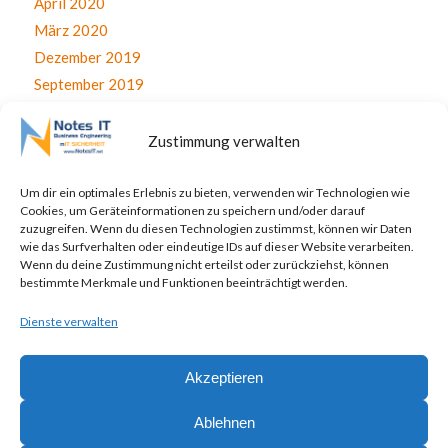
April 2020
März 2020
Dezember 2019
September 2019
August 2019
Juli 2019
Zustimmung verwalten
Juni 2019
April 2019
Um dir ein optimales Erlebnis zu bieten, verwenden wir Technologien wie
Cookies, um Geräteinformationen zu speichern und/oder darauf
November 2017
zuzugreifen. Wenn du diesen Technologien zustimmst, können wir Daten
Oktober 2017
wie das Surfverhalten oder eindeutige IDs auf dieser Website verarbeiten.
Wenn du deine Zustimmung nicht erteilst oder zurückziehst, können
September 2017
bestimmte Merkmale und Funktionen beeinträchtigt werden.
August 2017
Dienste verwalten
Juli 2017
Akzeptieren
Ablehnen